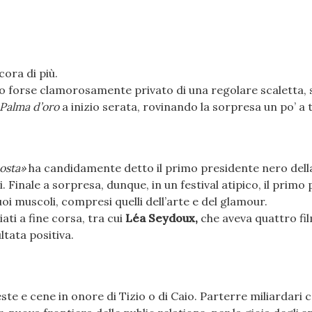
ora di più.
 o forse clamorosamente privato di una regolare scaletta, s
Palma d’oro
a inizio serata, rovinando la sorpresa un po’ a t
posta»
ha candidamente detto il primo presidente nero dell
. Finale a sorpresa, dunque, in un festival atipico, il primo
i muscoli, compresi quelli dell’arte e del glamour.
ti a fine corsa, tra cui
Léa Seydoux,
che aveva quattro fi
ltata positiva.
 feste e cene in onore di Tizio o di Caio. Parterre miliardari 