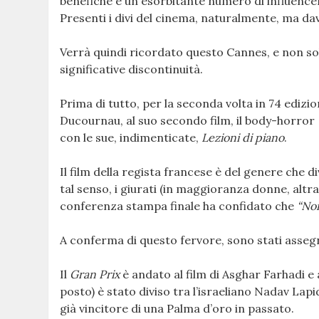
benefiche e un esorbitante numero di influencer,
Presenti i divi del cinema, naturalmente, ma da
Verrà quindi ricordato questo Cannes, e non sol
significative discontinuità.
Prima di tutto, per la seconda volta in 74 edizio
Ducournau, al suo secondo film, il body-horror
con le sue, indimenticate,
Lezioni di piano
.
Il film della regista francese è del genere che d
tal senso, i giurati (in maggioranza donne, altr
conferenza stampa finale ha confidato che
“Non
A conferma di questo fervore, sono stati assegna
Il
Gran Prix
è andato al film di Asghar Farhadi e
posto) è stato diviso tra l’israeliano Nadav La
già vincitore di una Palma d’oro in passato.