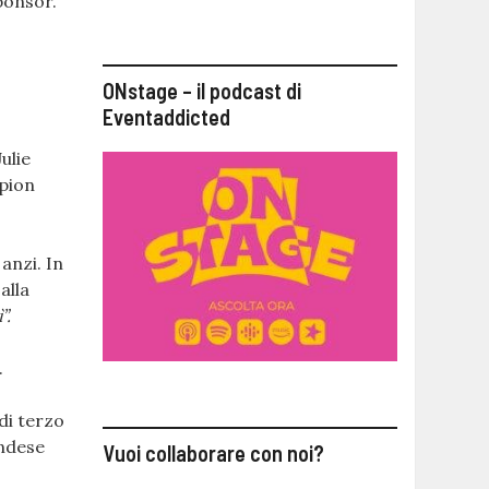
sponsor.
ONstage – il podcast di
Eventaddicted
ulie
mpion
anzi. In
alla
”.
.
di terzo
andese
Vuoi collaborare con noi?