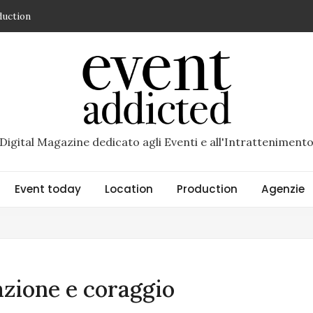
duction
spazio di Superstudio Events dedicato ai grandi eventi
so un brand di Riccardo Scandellari – recensione di Daniela Sette
ncio che diventa esperienza
R di Torino un’esperienza immersiva racconta il nuovo
Digital Magazine dedicato agli Eventi e all'Intratteniment
Event today
Location
Production
Agenzie
zione e coraggio