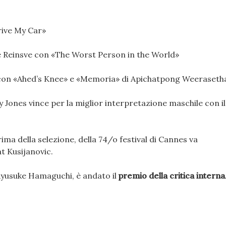
ive My Car»
te Reinsve con «The Worst Person in the World»
 con «Ahed’s Knee» e «Memoria» di Apichatpong Weeraseth
Jones vince per la miglior interpretazione maschile con il
ima della selezione, della 74/o festival di Cannes va
t Kusijanovic.
 Ryusuke Hamaguchi, è andato il
premio della critica intern