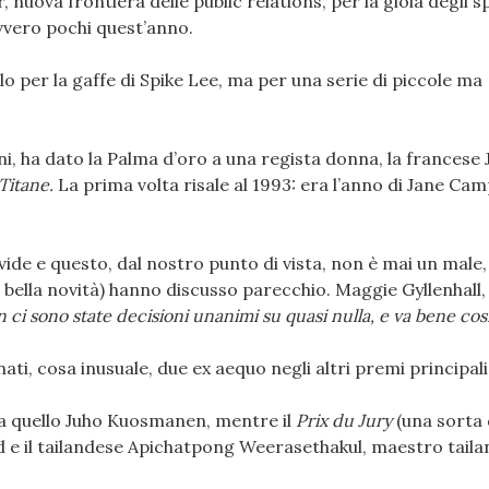
 nuova frontiera delle public relations, per la gioia degli 
vvero pochi quest’anno.
o per la gaffe di Spike Lee, ma per una serie di piccole ma
ni, ha dato la Palma d’oro a una regista donna, la francese J
Titane.
La prima volta risale al 1993: era l’anno di Jane Ca
ivide e questo, dal nostro punto di vista, non è mai un male, 
a bella novità) hanno discusso parecchio. Maggie Gyllenhall, 
 ci sono state decisioni unanimi su quasi nulla, e va bene così
ti, cosa inusuale, due ex aequo negli altri premi principali
 a quello Juho Kuosmanen, mentre il
Prix du Jury
(una sorta 
pid e il tailandese Apichatpong Weerasethakul, maestro tail