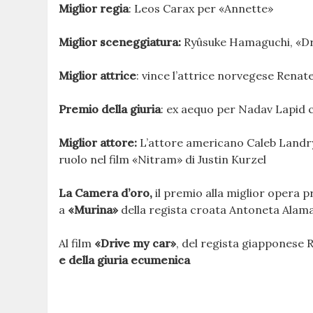
Miglior regia
: Leos Carax per «Annette»
Miglior sceneggiatura:
Ryûsuke Hamaguchi, «Dr
Miglior attrice
: vince l’attrice norvegese Rena
Premio della giuria
: ex aequo per Nadav Lapid
Miglior attore:
L’attore americano Caleb Landry 
ruolo nel film «Nitram» di Justin Kurzel
La Camera d’oro,
il premio alla miglior opera pr
a
«Murina»
della regista croata Antoneta Alama
Al film
«Drive my car»
, del regista giapponese
e della giuria ecumenica