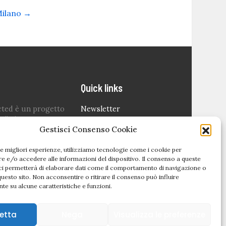
 Milano
→
Quick links
cted è un progetto
Newsletter
o” che nasce
Politica editoriale
Gestisci Consenso Cookie
 lockdown per dare
are il settore degli
Privacy Policy
le migliori esperienze, utilizziamo tecnologie come i cookie per
 dei i più colpiti in
Cookie Policy (UE)
 e/o accedere alle informazioni del dispositivo. Il consenso a queste
odo difficile.
ci permetterà di elaborare dati come il comportamento di navigazione o
questo sito. Non acconsentire o ritirare il consenso può influire
ondato da
Sara
te su alcune caratteristiche e funzioni.
etta
Nega
Visualizza le preferenze