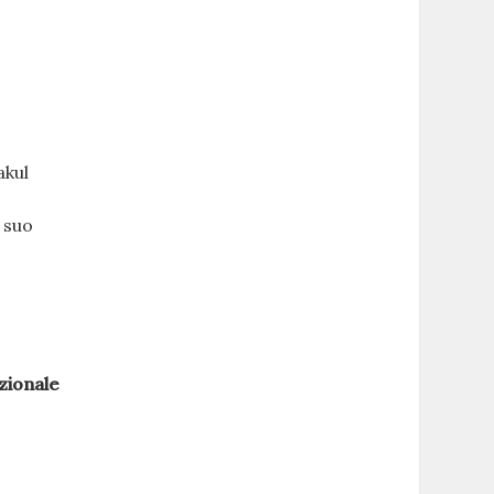
akul
 suo
azionale