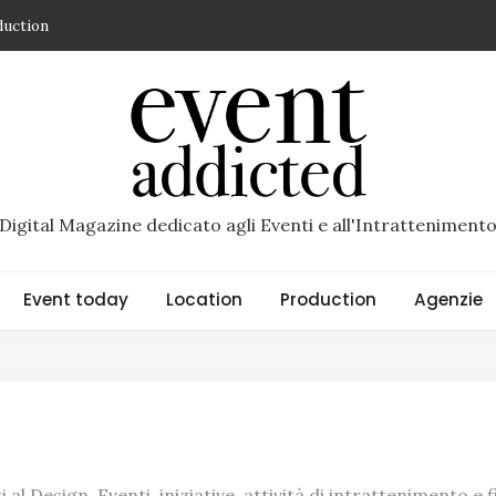
duction
spazio di Superstudio Events dedicato ai grandi eventi
so un brand di Riccardo Scandellari – recensione di Daniela Sette
ncio che diventa esperienza
R di Torino un’esperienza immersiva racconta il nuovo
Digital Magazine dedicato agli Eventi e all'Intratteniment
Event today
Location
Production
Agenzie
 al Design. Eventi, iniziative, attività di intrattenimento e f