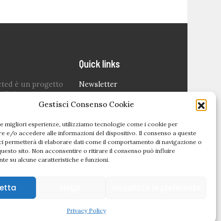
Quick links
cted è un progetto
Newsletter
o” che nasce
Politica editoriale
Gestisci Consenso Cookie
 lockdown per dare
are il settore degli
Privacy Policy
le migliori esperienze, utilizziamo tecnologie come i cookie per
 dei i più colpiti in
Cookie Policy (UE)
 e/o accedere alle informazioni del dispositivo. Il consenso a queste
odo difficile.
ci permetterà di elaborare dati come il comportamento di navigazione o
questo sito. Non acconsentire o ritirare il consenso può influire
ondato da
Sara
te su alcune caratteristiche e funzioni.
etta
Nega
Visualizza le preferenze
Privacy Policy