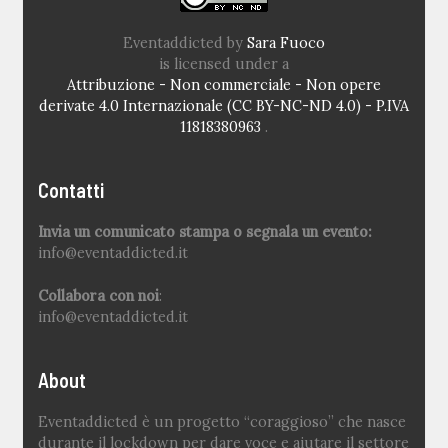
Eventaddicted
by
Sara Fuoco
is licensed under a
Attribuzione - Non commerciale - Non opere
derivate 4.0 Internazionale (CC BY-NC-ND 4.0) - P.IVA
11818380963
.
Contatti
Invia un comunicato stampa o segnala un evento:
info@eventaddicted.it
Collabora con noi
:
info@eventaddicted.it
About
Eventaddicted è un progetto “coraggioso” che nasce
durante il lockdown per dare voce e aiutare il settore