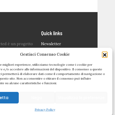
Quick links
cted è un progetto
Newsletter
o” che nasce
Politica editoriale
Gestisci Consenso Cookie
 lockdown per dare
are il settore degli
Privacy Policy
le migliori esperienze, utilizziamo tecnologie come i cookie per
 dei i più colpiti in
Cookie Policy (UE)
 e/o accedere alle informazioni del dispositivo. Il consenso a queste
odo difficile.
ci permetterà di elaborare dati come il comportamento di navigazione o
questo sito. Non acconsentire o ritirare il consenso può influire
ondato da
Sara
te su alcune caratteristiche e funzioni.
etta
Nega
Visualizza le preferenze
Privacy Policy