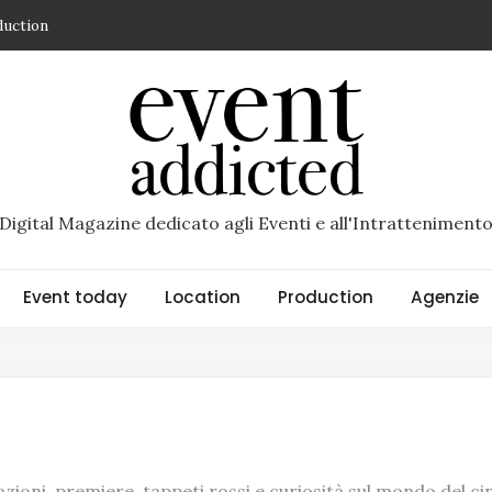
duction
spazio di Superstudio Events dedicato ai grandi eventi
so un brand di Riccardo Scandellari – recensione di Daniela Sette
ncio che diventa esperienza
R di Torino un’esperienza immersiva racconta il nuovo
Digital Magazine dedicato agli Eventi e all'Intratteniment
Event today
Location
Production
Agenzie
tazioni, premiere, tappeti rossi e curiosità sul mondo del c