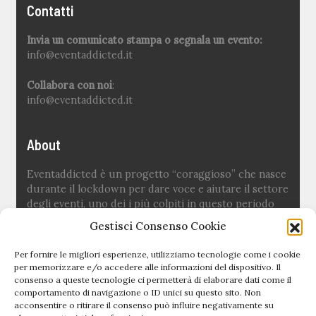
Contatti
Invia un comunicato stampa o segnala un evento:
info@eventaddicted.it
Collabora con noi
:
info@eventaddicted.it
About
Eventaddicted è un progetto “coraggioso” che nasce
durante il lockdown per dare voce e aiutare il settore
degli eventi, uno dei i più colpiti in questo periodo
difficile.
Gestisci Consenso Cookie
Ideato e fondato da
Sara Fuoco
Per fornire le migliori esperienze, utilizziamo tecnologie come i cookie
per memorizzare e/o accedere alle informazioni del dispositivo. Il
consenso a queste tecnologie ci permetterà di elaborare dati come il
Quick links
comportamento di navigazione o ID unici su questo sito. Non
acconsentire o ritirare il consenso può influire negativamente su