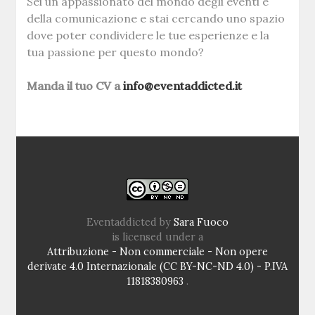
Sei un appassionato del mondo degli eventi e
della comunicazione e stai cercando uno spazio
dove poter condividere le tue esperienze e la
tua passione per questo mondo?
Manda il tuo CV a
info@eventaddicted.it
Eventaddicted
by
Sara Fuoco
is licensed under a
Attribuzione - Non commerciale - Non opere
derivate 4.0 Internazionale (CC BY-NC-ND 4.0) - P.IVA
11818380963
.