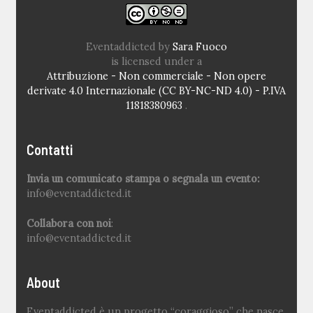
Eventaddicted
by
Sara Fuoco
is licensed under a
Attribuzione - Non commerciale - Non opere
derivate 4.0 Internazionale (CC BY-NC-ND 4.0) - P.IVA
11818380963
.
Contatti
Invia un comunicato stampa o segnala un evento:
info@eventaddicted.it
Collabora con noi
:
info@eventaddicted.it
About
Eventaddicted è un progetto “coraggioso” che nasce