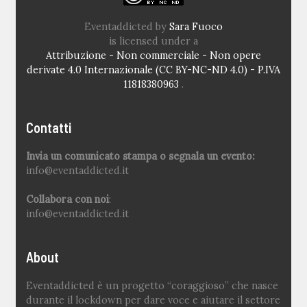
Eventaddicted
by
Sara Fuoco
is licensed under a
Attribuzione - Non commerciale - Non opere
derivate 4.0 Internazionale (CC BY-NC-ND 4.0) - P.IVA
11818380963
.
Contatti
Invia un comunicato stampa o segnala un evento:
info@eventaddicted.it
Collabora con noi
:
info@eventaddicted.it
About
Eventaddicted è un progetto “coraggioso” che nasce
durante il lockdown per dare voce e aiutare il settore