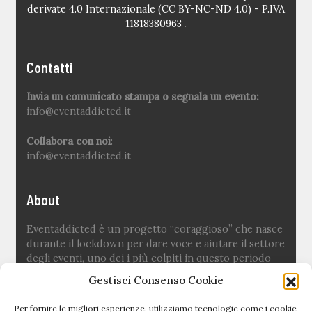
derivate 4.0 Internazionale (CC BY-NC-ND 4.0) - P.IVA
11818380963
.
Contatti
Invia un comunicato stampa o segnala un evento:
info@eventaddicted.it
Collabora con noi
:
info@eventaddicted.it
About
Eventaddicted è un progetto “coraggioso” che nasce
durante il lockdown per dare voce e aiutare il settore
degli eventi, uno dei i più colpiti in questo periodo
difficile.
Gestisci Consenso Cookie
Ideato e fondato da
Sara Fuoco
Per fornire le migliori esperienze, utilizziamo tecnologie come i cookie