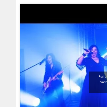
Fai c
mark