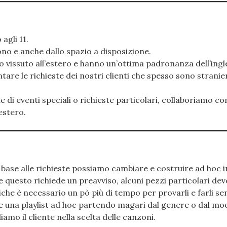
agli 11.
sono e anche dallo spazio a disposizione.
no vissuto all’estero e hanno un’ottima padronanza dell’ingl
e le richieste dei nostri clienti che spesso sono stranier
e di eventi speciali o richieste particolari, collaboriamo con
estero.
base alle richieste possiamo cambiare e costruire ad hoc i
nte questo richiede un preavviso, alcuni pezzi particolari de
fiche è necessario un pò più di tempo per provarli e farli sen
re una playlist ad hoc partendo magari dal genere o dal mo
iamo il cliente nella scelta delle canzoni.