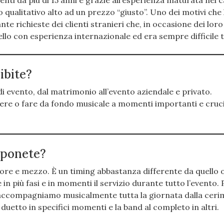
enti da più di 15 anni e grazie all’esperienza maturata nel 
o qualitativo alto ad un prezzo “giusto”. Uno dei motivi che
te richieste dei clienti stranieri che, in occasione dei loro
ello con esperienza internazionale ed era sempre difficile 
sibite?
i evento, dal matrimonio all’evento aziendale e privato.
ere o fare da fondo musicale a momenti importanti e cruci
oponete?
re e mezzo. È un timing abbastanza differente da quello 
 in più fasi e in momenti il servizio durante tutto l’evento. 
ccompagniamo musicalmente tutta la giornata dalla ceri
duetto in specifici momenti e la band al completo in altri.