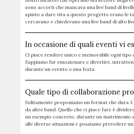
nostri ideatori che operano nel settore degli ev
sono accorti che mancava una live band di livell
spinto a dare vita a questo progetto erano le tan
cercavano e chiedevano una live band di alto liv
In occasione di quali eventi vi e
Ci piace rendere unico e memorabile ogni tipo d
Sappiamo far emozionare e divertire, intratten
durante un evento o una festa.
Quale tipo di collaborazione pr
Solitamente proponiamo un format che dura 3 o
da altre band. Quello che ci piace fare è dividere
un esempio concreto, durante un matrimonio a
alle diverse situazioni e possiamo prevedere un 