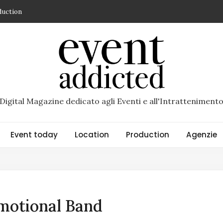
duction
spazio di Superstudio Events dedicato ai grandi eventi
so un brand di Riccardo Scandellari – recensione di Daniela Sette
ncio che diventa esperienza
R di Torino un’esperienza immersiva racconta il nuovo
Digital Magazine dedicato agli Eventi e all'Intratteniment
Event today
Location
Production
Agenzie
Emotional Band