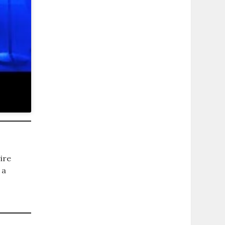
ire
 a