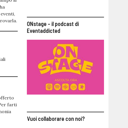
campo si
 ha
 eventi,
trovarla.
ONstage – il podcast di
Eventaddicted
ali
offerto
Per farti
monia
Vuoi collaborare con noi?