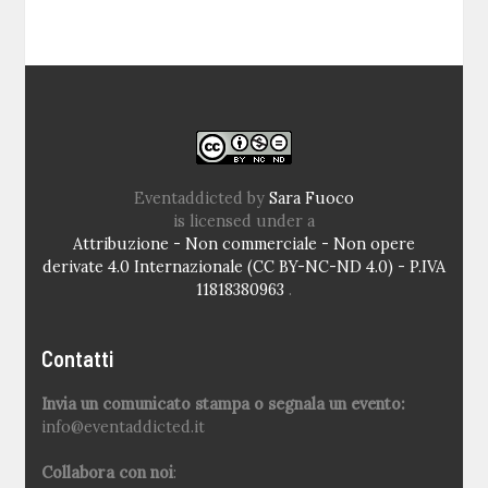
Eventaddicted
by
Sara Fuoco
is licensed under a
Attribuzione - Non commerciale - Non opere
derivate 4.0 Internazionale (CC BY-NC-ND 4.0) - P.IVA
11818380963
.
Contatti
Invia un comunicato stampa o segnala un evento:
info@eventaddicted.it
Collabora con noi
: