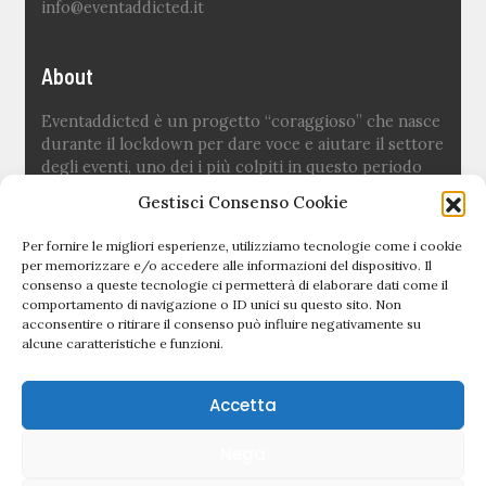
info@eventaddicted.it
About
Eventaddicted è un progetto “coraggioso” che nasce
durante il lockdown per dare voce e aiutare il settore
degli eventi, uno dei i più colpiti in questo periodo
difficile.
Gestisci Consenso Cookie
Ideato e fondato da
Sara Fuoco
Per fornire le migliori esperienze, utilizziamo tecnologie come i cookie
per memorizzare e/o accedere alle informazioni del dispositivo. Il
consenso a queste tecnologie ci permetterà di elaborare dati come il
Quick links
comportamento di navigazione o ID unici su questo sito. Non
acconsentire o ritirare il consenso può influire negativamente su
alcune caratteristiche e funzioni.
Newsletter
Politica editoriale
Accetta
Privacy Policy
Nega
Cookie Policy (UE)