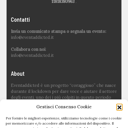
11818380963
.
Contatti
Invia un comunicato stampa o segnala un evento:
info@eventaddicted.it
Collabora con noi
:
info@eventaddicted.it
About
Eventaddicted è un progetto “coraggioso” che nasce
durante il lockdown per dare voce e aiutare il settore
degli eventi, uno dei i più colpiti in questo periodo
difficile.
Gestisci Consenso Cookie
Ideato e fondato da
Sara Fuoco
Per fornire le migliori esperienze, utilizziamo tecnologie come i cookie
per memorizzare e/o accedere alle informazioni del dispositivo. Il