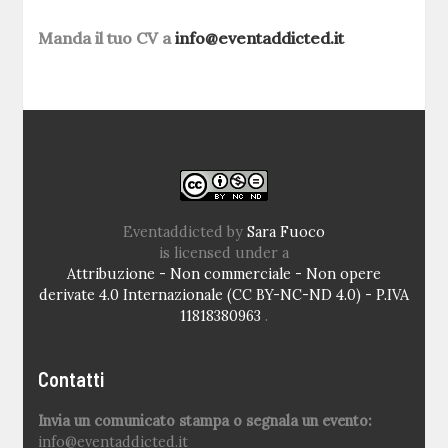
Manda il tuo CV a
info@eventaddicted.it
Eventaddicted
by
Sara Fuoco
is licensed under a
Attribuzione - Non commerciale - Non opere
derivate 4.0 Internazionale (CC BY-NC-ND 4.0) - P.IVA
11818380963
.
Contatti
Invia un comunicato stampa o segnala un evento:
info@eventaddicted.it