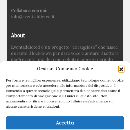
Collabora con noi
:
info@eventaddicted.it
About
Eventaddicted è un progetto “coraggioso” che nasce
durante il lockdown per dare voce e aiutare il settore
degli eventi, uno dei i più colpiti in questo periodo
difficile.
Gestisci Consenso Cookie
Ideato e fondato da
Sara Fuoco
Per fornire le migliori esperienze, utilizziamo tecnologie come i cookie
per memorizzare e/o accedere alle informazioni del dispositivo. Il
consenso a queste tecnologie ci permetterà di elaborare dati come il
Quick links
comportamento di navigazione o ID unici su questo sito. Non
acconsentire o ritirare il consenso può influire negativamente su
alcune caratteristiche e funzioni.
Newsletter
Politica editoriale
Accetta
Privacy Policy