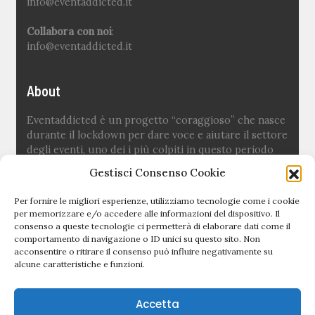
info@eventaddicted.it
Collabora con noi
:
info@eventaddicted.it
About
Eventaddicted è un progetto “coraggioso” che nasce
durante il lockdown per dare voce e aiutare il settore
degli eventi, uno dei i più colpiti in questo periodo
difficile.
Gestisci Consenso Cookie
Ideato e fondato da
Sara Fuoco
Per fornire le migliori esperienze, utilizziamo tecnologie come i cookie
per memorizzare e/o accedere alle informazioni del dispositivo. Il
consenso a queste tecnologie ci permetterà di elaborare dati come il
Quick links
comportamento di navigazione o ID unici su questo sito. Non
acconsentire o ritirare il consenso può influire negativamente su
alcune caratteristiche e funzioni.
Newsletter
Politica editoriale
Accetta
Privacy Policy