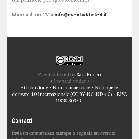
Manda il tuo CV a
info@eventaddicted.it
Eventaddicted
by
Sara Fuoco
is licensed under a
Attribuzione - Non commerciale - Non opere
derivate 4.0 Internazionale (CC BY-NC-ND 4.0) - P.IVA
11818380963
.
Contatti
Invia un comunicato stampa o segnala un evento: