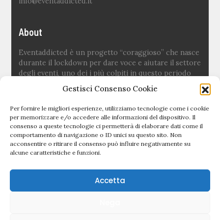
info@eventaddicted.it
About
Eventaddicted è un progetto “coraggioso” che nasce
durante il lockdown per dare voce e aiutare il settore
degli eventi, uno dei i più colpiti in questo periodo
difficile.
Gestisci Consenso Cookie
Ideato e fondato da
Sara Fuoco
Per fornire le migliori esperienze, utilizziamo tecnologie come i cookie
per memorizzare e/o accedere alle informazioni del dispositivo. Il
consenso a queste tecnologie ci permetterà di elaborare dati come il
Quick links
comportamento di navigazione o ID unici su questo sito. Non
acconsentire o ritirare il consenso può influire negativamente su
alcune caratteristiche e funzioni.
Newsletter
Politica editoriale
Accetta
Privacy Policy
Nega
Cookie Policy (UE)