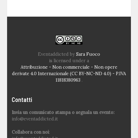
Eventaddicted
by
Sara Fuoco
is licensed under a
Attribuzione - Non commerciale - Non opere
derivate 4.0 Internazionale (CC BY-NC-ND 4.0) - P.IVA
11818380963
.
Contatti
Invia un comunicato stampa o segnala un evento:
info@eventaddicted.it
Collabora con noi
: