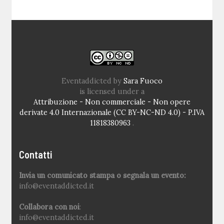
Eventaddicted
by
Sara Fuoco
is licensed under a
Attribuzione - Non commerciale - Non opere
derivate 4.0 Internazionale (CC BY-NC-ND 4.0) - P.IVA
11818380963
.
Contatti
Invia un comunicato stampa o segnala un evento:
info@eventaddicted.it
Collabora con noi
:
info@eventaddicted.it