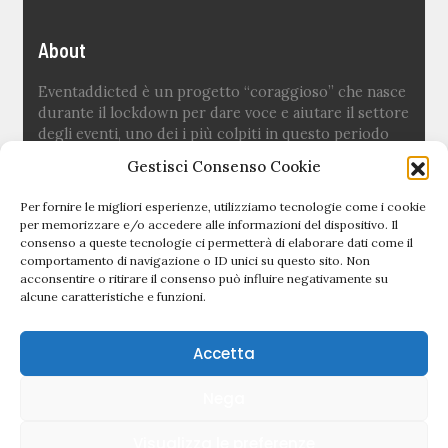
About
Eventaddicted è un progetto “coraggioso” che nasce
durante il lockdown per dare voce e aiutare il settore
degli eventi, uno dei i più colpiti in questo periodo
difficile.
Gestisci Consenso Cookie
Ideato e fondato da
Sara Fuoco
Per fornire le migliori esperienze, utilizziamo tecnologie come i cookie
per memorizzare e/o accedere alle informazioni del dispositivo. Il
consenso a queste tecnologie ci permetterà di elaborare dati come il
Quick links
comportamento di navigazione o ID unici su questo sito. Non
acconsentire o ritirare il consenso può influire negativamente su
alcune caratteristiche e funzioni.
Newsletter
Politica editoriale
Accetta
Privacy Policy
Nega
Cookie Policy (UE)
Visualizza le preferenze