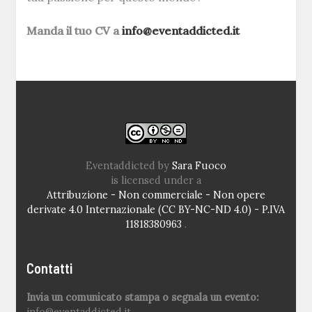
Manda il tuo CV a
info@eventaddicted.it
Eventaddicted
by
Sara Fuoco
is licensed under a
Attribuzione - Non commerciale - Non opere
derivate 4.0 Internazionale (CC BY-NC-ND 4.0) - P.IVA
11818380963
.
Contatti
Invia un comunicato stampa o segnala un evento:
info@eventaddicted.it