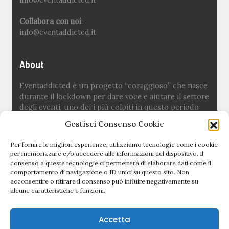
Collabora con noi
:
info@eventaddicted.it
About
Eventaddicted è un progetto “coraggioso” che nasce
durante il lockdown per dare voce e aiutare il settore
degli eventi, uno dei i più colpiti in questo periodo
difficile.
Gestisci Consenso Cookie
Ideato e fondato da
Sara Fuoco
Per fornire le migliori esperienze, utilizziamo tecnologie come i cookie
per memorizzare e/o accedere alle informazioni del dispositivo. Il
consenso a queste tecnologie ci permetterà di elaborare dati come il
Quick links
comportamento di navigazione o ID unici su questo sito. Non
acconsentire o ritirare il consenso può influire negativamente su
alcune caratteristiche e funzioni.
Newsletter
Politica editoriale
Accetta
Privacy Policy