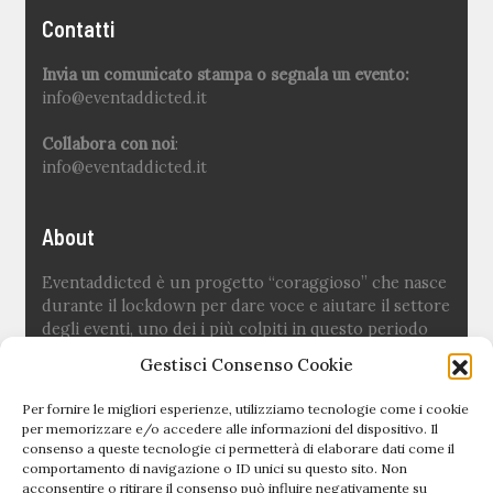
Contatti
Invia un comunicato stampa o segnala un evento:
info@eventaddicted.it
Collabora con noi
:
info@eventaddicted.it
About
Eventaddicted è un progetto “coraggioso” che nasce
durante il lockdown per dare voce e aiutare il settore
degli eventi, uno dei i più colpiti in questo periodo
difficile.
Gestisci Consenso Cookie
Ideato e fondato da
Sara Fuoco
Per fornire le migliori esperienze, utilizziamo tecnologie come i cookie
per memorizzare e/o accedere alle informazioni del dispositivo. Il
consenso a queste tecnologie ci permetterà di elaborare dati come il
Quick links
comportamento di navigazione o ID unici su questo sito. Non
acconsentire o ritirare il consenso può influire negativamente su