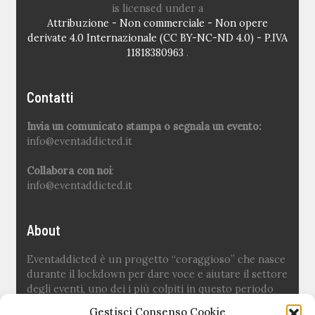
is licensed under a
Attribuzione - Non commerciale - Non opere
derivate 4.0 Internazionale (CC BY-NC-ND 4.0) - P.IVA
11818380963
.
Contatti
Invia un comunicato stampa o segnala un evento:
info@eventaddicted.it
Collabora con noi
:
info@eventaddicted.it
About
Eventaddicted è un progetto “coraggioso” che nasce
durante il lockdown per dare voce e aiutare il settore
degli eventi, uno dei i più colpiti in questo periodo
difficile.
Gestisci Consenso Cookie