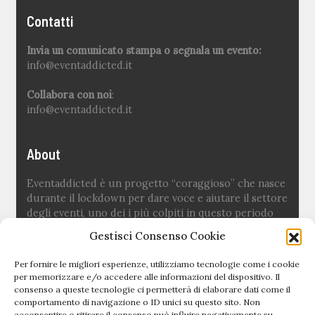
Contatti
Invia un comunicato stampa o segnala un evento:
info@eventaddicted.it
Collabora con noi
:
info@eventaddicted.it
About
Eventaddicted è un progetto “coraggioso” che nasce
durante il lockdown per dare voce e aiutare il settore
degli eventi, uno dei i più colpiti in questo periodo
difficile.
Gestisci Consenso Cookie
Ideato e fondato da
Sara Fuoco
Per fornire le migliori esperienze, utilizziamo tecnologie come i cookie
per memorizzare e/o accedere alle informazioni del dispositivo. Il
consenso a queste tecnologie ci permetterà di elaborare dati come il
Quick links
comportamento di navigazione o ID unici su questo sito. Non
acconsentire o ritirare il consenso può influire negativamente su