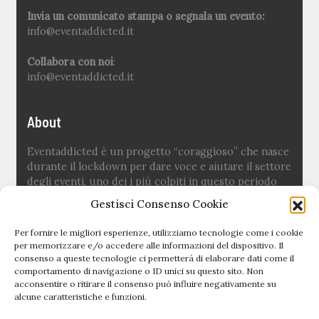
Invia un comunicato stampa o segnala un evento:
info@eventaddicted.it
Collabora con noi
:
info@eventaddicted.it
About
Eventaddicted è un progetto “coraggioso” che nasce
durante il lockdown per dare voce e aiutare il settore
degli eventi, uno dei i più colpiti in questo periodo
difficile.
Gestisci Consenso Cookie
Ideato e fondato da
Sara Fuoco
Per fornire le migliori esperienze, utilizziamo tecnologie come i cookie
per memorizzare e/o accedere alle informazioni del dispositivo. Il
consenso a queste tecnologie ci permetterà di elaborare dati come il
Quick links
comportamento di navigazione o ID unici su questo sito. Non
acconsentire o ritirare il consenso può influire negativamente su
alcune caratteristiche e funzioni.
Newsletter