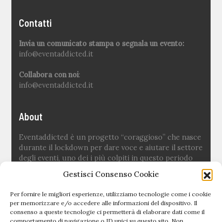
Contatti
Invia un comunicato stampa o segnala un evento:
info@eventaddicted.it
Collabora con noi
:
info@eventaddicted.it
About
Eventaddicted è un progetto “coraggioso” che nasce
durante il lockdown per dare voce e aiutare il settore
degli eventi, uno dei i più colpiti in questo periodo
difficile.
Gestisci Consenso Cookie
Ideato e fondato da
Sara Fuoco
Per fornire le migliori esperienze, utilizziamo tecnologie come i cookie
per memorizzare e/o accedere alle informazioni del dispositivo. Il
consenso a queste tecnologie ci permetterà di elaborare dati come il
Quick links
comportamento di navigazione o ID unici su questo sito. Non