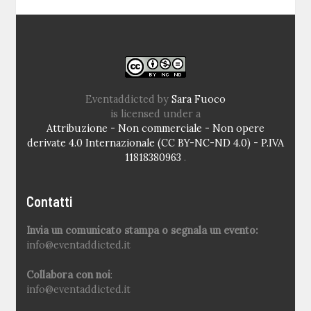
Eventaddicted
by
Sara Fuoco
is licensed under a
Attribuzione - Non commerciale - Non opere
derivate 4.0 Internazionale (CC BY-NC-ND 4.0) - P.IVA
11818380963
.
Contatti
Invia un comunicato stampa o segnala un evento:
info@eventaddicted.it
Collabora con noi
:
info@eventaddicted.it