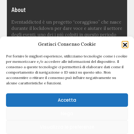
About
Eventaddicted è un progetto “coraggioso” che nasce
durante il lockdown per dare voce e aiutare il settore
degli eventi, uno dei i più colpiti in questo periodo
difficile.
Gestisci Consenso Cookie
Ideato e fondato da
Sara Fuoco
Per fornire le migliori esperienze, utilizziamo tecnologie come i cookie
per memorizzare e/o accedere alle informazioni del dispositivo. Il
consenso a queste tecnologie ci permetterà di elaborare dati come il
Quick links
comportamento di navigazione o ID unici su questo sito. Non
acconsentire o ritirare il consenso può influire negativamente su
alcune caratteristiche e funzioni.
Newsletter
Politica editoriale
Accetta
Privacy Policy
Nega
Cookie Policy (UE)
Visualizza le preferenze