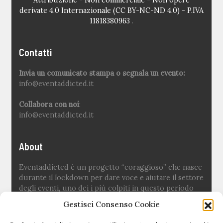
derivate 4.0 Internazionale (CC BY-NC-ND 4.0) - P.IVA
11818380963
.
Contatti
Invia un comunicato stampa o segnala un evento:
info@eventaddicted.it
Collabora con noi
:
info@eventaddicted.it
About
Eventaddicted è un progetto “coraggioso” che nasce
durante il lockdown per dare voce e aiutare il settore
degli eventi, uno dei i più colpiti in questo periodo
difficile.
Gestisci Consenso Cookie
Ideato e fondato da
Sara Fuoco