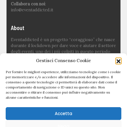
Collabora con noi
:
info@eventaddicted.it
About
Eventaddicted è un progetto “coraggioso” che nasce
durante il lockdown per dare voce e aiutare il settore
degli eventi, uno dei i più colpiti in questo periodo
difficile.
Gestisci Consenso Cookie
Ideato e fondato da
Sara Fuoco
Per fornire le migliori esperienze, utilizziamo tecnologie come i cookie
per memorizzare e/o accedere alle informazioni del dispositivo. Il
consenso a queste tecnologie ci permetterà di elaborare dati come il
Quick links
comportamento di navigazione o ID unici su questo sito. Non
acconsentire o ritirare il consenso può influire negativamente su
alcune caratteristiche e funzioni.
Newsletter
Politica editoriale
Accetta
Privacy Policy
Nega