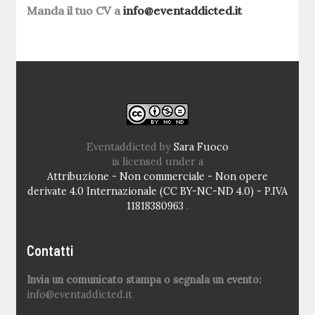
Manda il tuo CV a
info@eventaddicted.it
Eventaddicted
by
Sara Fuoco
is licensed under a
Attribuzione - Non commerciale - Non opere
derivate 4.0 Internazionale (CC BY-NC-ND 4.0) - P.IVA
11818380963
.
Contatti
Invia un comunicato stampa o segnala un evento:
info@eventaddicted.it